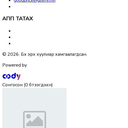
goodprice@ulemj.mn
АПП ТАТАХ
© 2026. Бүх эрх хуулиар хамгаалагдсан.
Powered by
Сонгосон
(
0 бүтээгдэхүүн
)