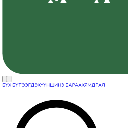
БҮХ БҮТЭЭГДЭХҮҮН
ШИНЭ БАРАА
ХЯМДРАЛ