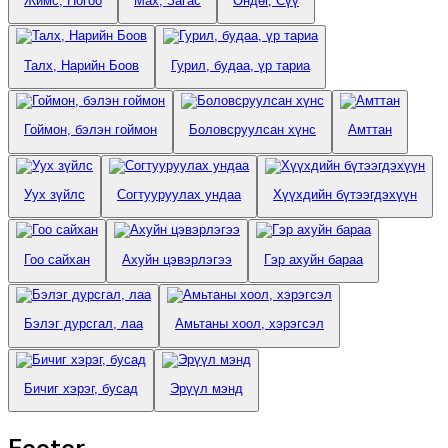
Жимс, Ногоо
Мах, Загас
Өндөг, Сүү
Талх, Нарийн Боов
Гурил, будаа, үр тариа
Гоймон, бэлэн гоймон
Боловсруулсан хүнс
Амттан
Уух зүйлс
Согтууруулах ундаа
Хүүхдийн бүтээгдэхүүн
Гоо сайхан
Ахуйн цэвэрлэгээ
Гэр ахуйн бараа
Бэлэг дурсгал, лаа
Амьтаны хоол, хэрэгсэл
Бичиг хэрэг, бусад
Эрүүл мэнд