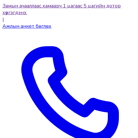
Замын ачааллаас хамаарч 1 цагаас 5 цагийн дотор
хүргэгдэнэ.
|
Ажлын анкет бөглөх