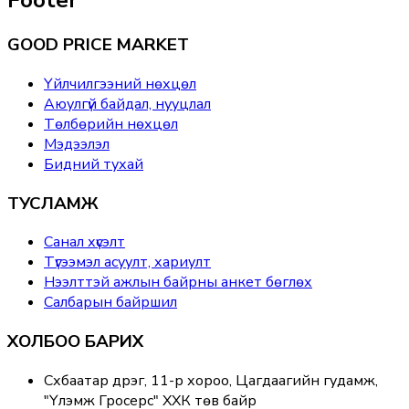
Footer
GOOD PRICE MARKET
Үйлчилгээний нөхцөл
Аюулгүй байдал, нууцлал
Төлбөрийн нөхцөл
Мэдээлэл
Бидний тухай
ТУСЛАМЖ
Санал хүсэлт
Түгээмэл асуулт, хариулт
Нээлттэй ажлын байрны анкет бөглөх
Салбарын байршил
ХОЛБОО БАРИХ
Сүхбаатар дүүрэг, 11-р хороо, Цагдаагийн гудамж,
"Үлэмж Гросерс" ХХК төв байр