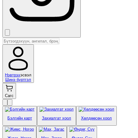
Нэвтрэх
эсвэл
Шинэ бүртгэл
Сагс
Бэлгийн карт
Захиалгат хоол
Хөлдөөсөн хоол