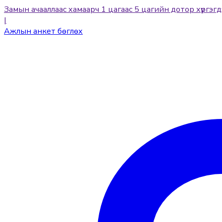
Замын ачааллаас хамаарч 1 цагаас 5 цагийн дотор хүргэгд
|
Ажлын анкет бөглөх