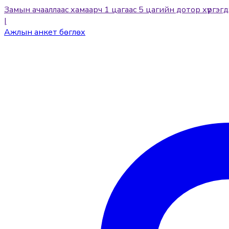
Замын ачааллаас хамаарч 1 цагаас 5 цагийн дотор хүргэгд
|
Ажлын анкет бөглөх